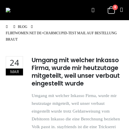
0
BLOG
FLIRTWOMEN.NET DE+CHARMCUPID-TEST MAIL AUF BESTELLUNG
BRAUT
Umgang mit welcher Inkasso
24
Firma, wurde mir heutzutage
MAR
mitgeteilt, weil unser verbaut
eingestellt wurde
Umgang mit welcher Inkasso Firma, wurde mir
heutzutage mitgeteilt, weil unser verbaut
eingestellt wurde trotz Geldanweisung vom
Debitoren Inkasso die eine Berechnung beziehen
Volk passt in. stayfriends ist die eine Trickserei